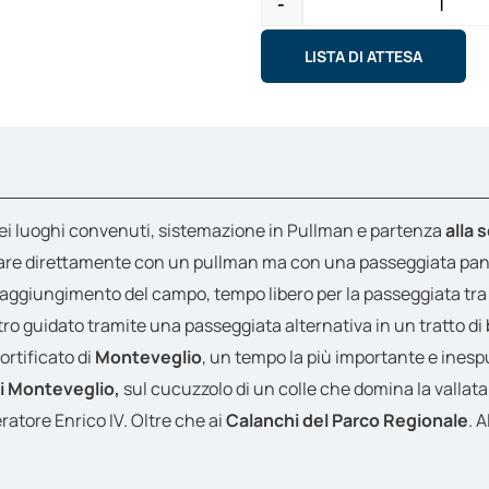
-
Quanti
LISTA DI ATTESA
i nei luoghi convenuti, sistemazione in Pullman e partenza
alla 
ivare direttamente con un pullman ma con una passeggiata pano
ggiungimento del campo, tempo libero per la passeggiata tra i 
o guidato tramite una passeggiata alternativa in un tratto di b
ortificato di
Monteveglio
, un tempo la più importante e inesp
di Monteveglio,
sul cucuzzolo di un colle che domina la vallata.
ratore Enrico IV. Oltre che ai
Calanchi
del Parco Regionale
. 