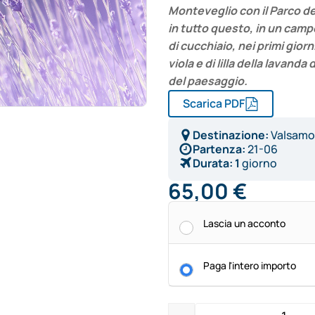
Monteveglio con il Parco de
in tutto questo, in un campo
di cucchiaio, nei primi giorn
viola e di lilla della lavand
del paesaggio.
Scarica PDF
Destinazione:
Valsamo
Partenza:
21-06
Durata:
1
giorno
65,00
€
Alternative:
Lascia un acconto
Paga l'intero importo