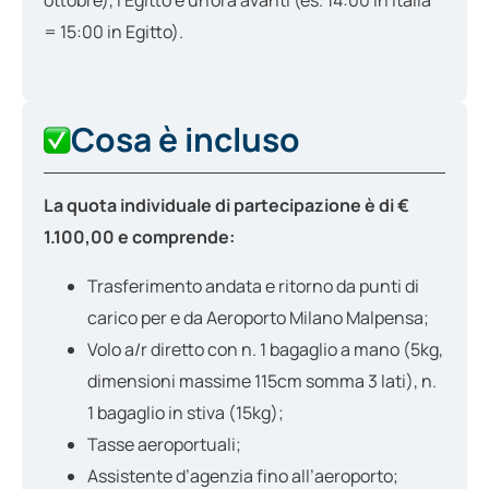
ottobre), l'Egitto è un'ora avanti (es. 14:00 in Italia
= 15:00 in Egitto).
Cosa è incluso
La quota individuale di partecipazione è di €
1.100,00 e
comprende:
Trasferimento andata e ritorno da punti di
carico per e da Aeroporto Milano Malpensa;
Volo a/r diretto con n. 1 bagaglio a mano (5kg,
dimensioni massime 115cm somma 3 lati), n.
1 bagaglio in stiva (15kg);
Tasse aeroportuali;
Assistente d’agenzia fino all’aeroporto;