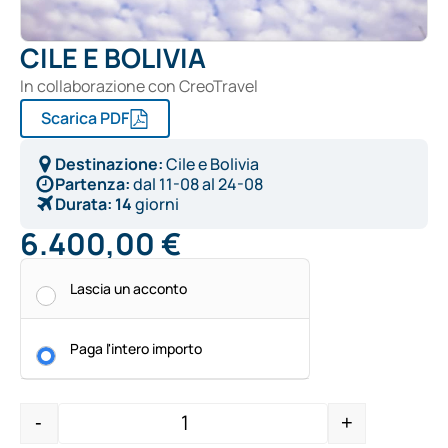
CILE E BOLIVIA
In collaborazione con CreoTravel
Scarica PDF
Destinazione:
Cile e Bolivia
Partenza:
dal
11-08
al
24-08
Durata:
14
giorni
6.400,00
€
Alternative:
Lascia un acconto
Paga l'intero importo
-
+
Quantity