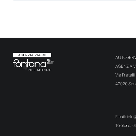
AUTOSERV
AGENZIA 
Via Fratelli
42020 San 
Email: info
Telefono: 0