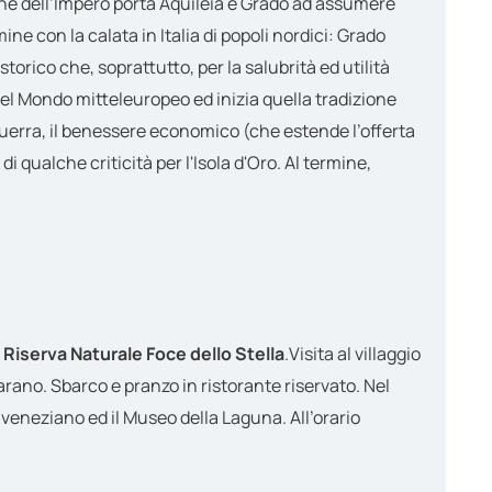
ione dell’Impero porta Aquileia e Grado ad assumere
ne con la calata in Italia di popoli nordici: Grado
torico che, soprattutto, per la salubrità ed utilità
 Bel Mondo mitteleuropeo ed inizia quella tradizione
a guerra, il benessere economico (che estende l’offerta
i qualche criticità per l'Isola d'Oro. Al termine,
a
Riserva Naturale Foce dello Stella
.Visita al villaggio
Marano. Sbarco e pranzo in ristorante riservato. Nel
e veneziano ed il Museo della Laguna. All’orario