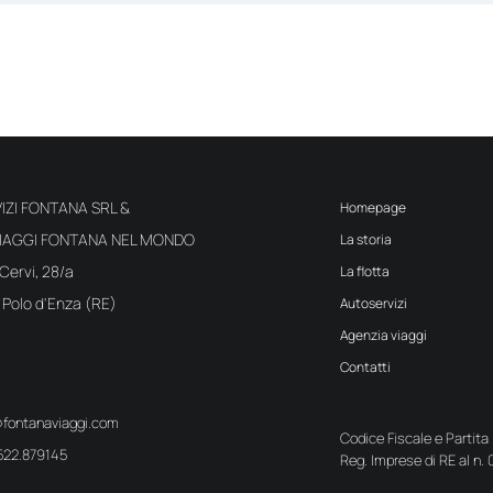
IZI FONTANA SRL &
Homepage
VIAGGI FONTANA NEL MONDO
La storia
 Cervi, 28/a
La flotta
Polo d'Enza (RE)
Autoservizi
Agenzia viaggi
Contatti
@fontanaviaggi.com
Codice Fiscale e Partita 
522.879145
Reg. Imprese di RE al n