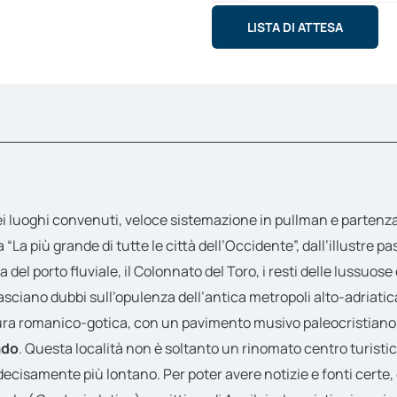
Quanti
LISTA DI ATTESA
 nei luoghi convenuti, veloce sistemazione in pullman e partenz
ta “La più grande di tutte le città dell’Occidente”, dall’illustr
 del porto fluviale, il Colonnato del Toro, i resti delle lussuose
asciano dubbi sull’opulenza dell’antica metropoli alto-adriatica.
ura romanico-gotica, con un pavimento musivo paleocristiano f
ado
. Questa località non è soltanto un rinomato centro turistic
 decisamente più lontano. Per poter avere notizie e fonti cert