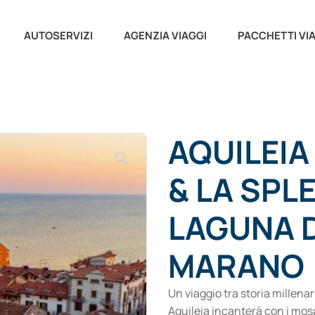
AUTOSERVIZI
AGENZIA VIAGGI
PACCHETTI VI
AQUILEIA
& LA SPL
LAGUNA D
MARANO
Un viaggio tra storia millena
Aquileia incanterà con i mosa