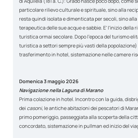
di Aquileia (181 a. C.): Grado nasce poco dopo, come s
particolare rilievo culturale e spirituale, sino alla re
resta quindi isolata e dimenticata per secoli, sino alla
terapeutica delle sue acque e sabbie. E' l'inizio della
turistica ormai secolare. Dopo l’epoca del turismo elita
turistica a settori sempre più vasti della popolazione) 
trasferimento in hotel, sistemazione nelle camere ri
Domenica 3 maggio 2026
Navigazione nella Laguna di Marano
Prima colazione in hotel. Incontro con la guida, disbri
dei
casoni
, le antiche abitazioni dei pescatori di Mara
primo pomeriggio, passeggiata alla scoperta della cittad
concordato, sistemazione in pullman ed inizio del viagg