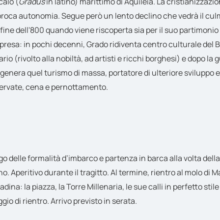
calo (
Gradus
in latino) marittimo di Aquileia. La cristianizzaz
ciproca autonomia. Segue però un lento declino che vedrà il culmi
 fine dell'800 quando viene riscoperta sia per il suo partimonio s
 ripresa: in pochi decenni, Grado ridiventa centro culturale del
rio (rivolto alla nobiltà, ad artisti e ricchi borghesi) e dopo l
genera quel turismo di massa, portatore di ulteriore sviluppo e d
servate, cena e pernottamento.
go delle formalità d’imbarco e partenza in barca alla volta dell
no. Aperitivo durante il tragitto. Al termine, rientro al molo di 
ina: la piazza, la Torre Millenaria, le sue calli in perfetto stil
io di rientro. Arrivo previsto in serata.