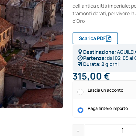
dell’antica città imperiale; po
tramonti dorati, per vivere la
d’Oro
Scarica PDF
Destinazione:
AQUILEI
Partenza:
dal
02-05
al
Durata:
2
giorni
315,00
€
Alternative:
Lascia un acconto
Paga l'intero importo
-