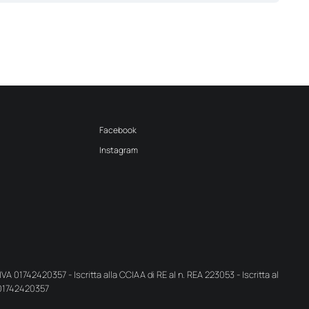
Facebook
Instagram
IVA 01742420357 - Iscritta alla CCIAA di RE al n. REA 223053 - Iscritta al
. 01742420357