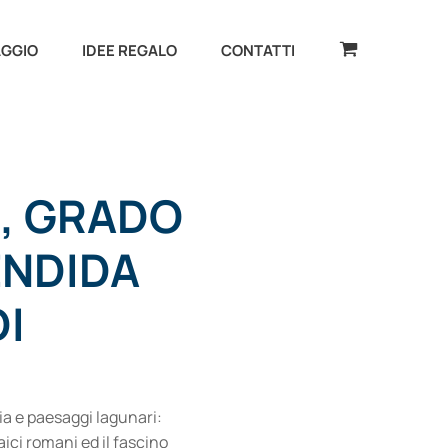
AGGIO
IDEE REGALO
CONTATTI
 , GRADO
ENDIDA
I
ria e paesaggi lagunari:
ici romani ed il fascino